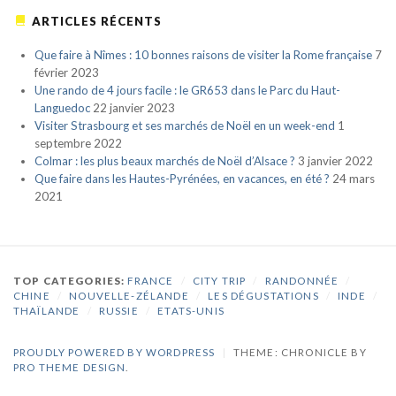
ARTICLES RÉCENTS
Que faire à Nîmes : 10 bonnes raisons de visiter la Rome française
7
février 2023
Une rando de 4 jours facile : le GR653 dans le Parc du Haut-
Languedoc
22 janvier 2023
Visiter Strasbourg et ses marchés de Noël en un week-end
1
septembre 2022
Colmar : les plus beaux marchés de Noël d’Alsace ?
3 janvier 2022
Que faire dans les Hautes-Pyrénées, en vacances, en été ?
24 mars
2021
TOP CATEGORIES:
FRANCE
/
CITY TRIP
/
RANDONNÉE
/
CHINE
/
NOUVELLE-ZÉLANDE
/
LES DÉGUSTATIONS
/
INDE
/
THAÏLANDE
/
RUSSIE
/
ETATS-UNIS
PROUDLY POWERED BY WORDPRESS
|
THEME: CHRONICLE BY
PRO THEME DESIGN
.