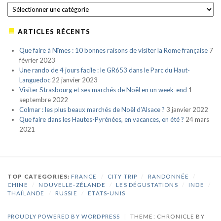
CATÉGORIES
ARTICLES RÉCENTS
Que faire à Nîmes : 10 bonnes raisons de visiter la Rome française
7
février 2023
Une rando de 4 jours facile : le GR653 dans le Parc du Haut-
Languedoc
22 janvier 2023
Visiter Strasbourg et ses marchés de Noël en un week-end
1
septembre 2022
Colmar : les plus beaux marchés de Noël d’Alsace ?
3 janvier 2022
Que faire dans les Hautes-Pyrénées, en vacances, en été ?
24 mars
2021
TOP CATEGORIES:
FRANCE
/
CITY TRIP
/
RANDONNÉE
/
CHINE
/
NOUVELLE-ZÉLANDE
/
LES DÉGUSTATIONS
/
INDE
/
THAÏLANDE
/
RUSSIE
/
ETATS-UNIS
PROUDLY POWERED BY WORDPRESS
|
THEME: CHRONICLE BY