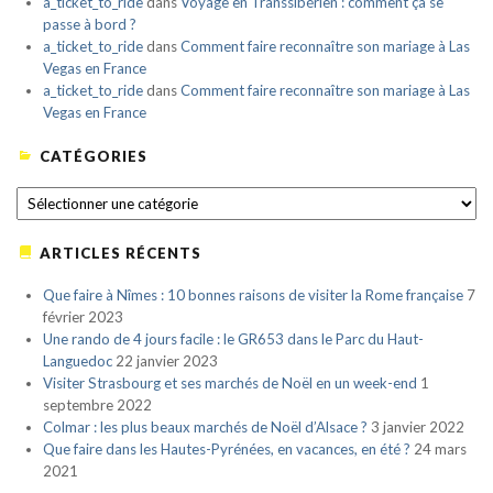
a_ticket_to_ride
dans
Voyage en Transsibérien : comment ça se
passe à bord ?
a_ticket_to_ride
dans
Comment faire reconnaître son mariage à Las
Vegas en France
a_ticket_to_ride
dans
Comment faire reconnaître son mariage à Las
Vegas en France
CATÉGORIES
CATÉGORIES
ARTICLES RÉCENTS
Que faire à Nîmes : 10 bonnes raisons de visiter la Rome française
7
février 2023
Une rando de 4 jours facile : le GR653 dans le Parc du Haut-
Languedoc
22 janvier 2023
Visiter Strasbourg et ses marchés de Noël en un week-end
1
septembre 2022
Colmar : les plus beaux marchés de Noël d’Alsace ?
3 janvier 2022
Que faire dans les Hautes-Pyrénées, en vacances, en été ?
24 mars
2021