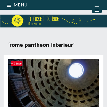
MENU
‘rome-pantheon-interieur’
Save