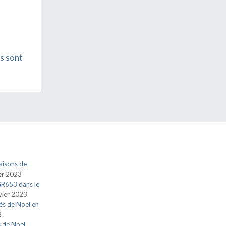
s sont
aisons de
ier 2023
 GR653 dans le
vier 2023
és de Noël en
2
s de Noël