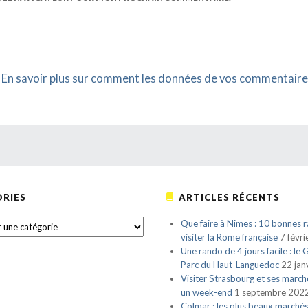
.
En savoir plus sur comment les données de vos commentaire
RIES
ARTICLES RÉCENTS
S
Que faire à Nîmes : 10 bonnes r
visiter la Rome française
7 févr
Une rando de 4 jours facile : le
Parc du Haut-Languedoc
22 jan
Visiter Strasbourg et ses march
un week-end
1 septembre 202
Colmar : les plus beaux marché