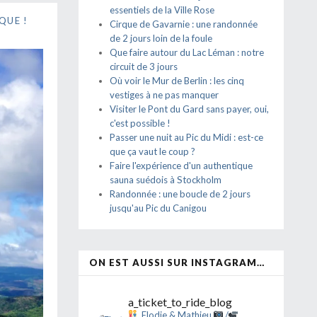
essentiels de la Ville Rose
QUE !
Cirque de Gavarnie : une randonnée
de 2 jours loin de la foule
Que faire autour du Lac Léman : notre
circuit de 3 jours
Où voir le Mur de Berlin : les cinq
vestiges à ne pas manquer
Visiter le Pont du Gard sans payer, oui,
c'est possible !
Passer une nuit au Pic du Midi : est-ce
que ça vaut le coup ?
Faire l'expérience d'un authentique
sauna suédois à Stockholm
Randonnée : une boucle de 2 jours
jusqu'au Pic du Canigou
ON EST AUSSI SUR INSTAGRAM…
a_ticket_to_ride_blog
Elodie & Mathieu
/