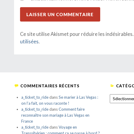
Ce site utilise Akismet pour réduire les indésirables
utilisées
.
COMMENTAIRES RÉCENTS
CATÉGO
CATÉGORIE
a_ticket_to_ride
dans
Se marier à Las Vegas :
on l’a fait, on vous raconte !
a_ticket_to_ride
dans
Comment faire
reconnaître son mariage à Las Vegas en
France
a_ticket_to_ride
dans
Voyage en
Transsibérien : comment ça se passe à bord ?