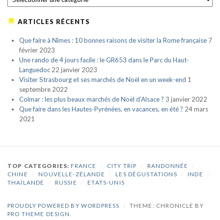
ARTICLES RÉCENTS
Que faire à Nîmes : 10 bonnes raisons de visiter la Rome française
7
février 2023
Une rando de 4 jours facile : le GR653 dans le Parc du Haut-
Languedoc
22 janvier 2023
Visiter Strasbourg et ses marchés de Noël en un week-end
1
septembre 2022
Colmar : les plus beaux marchés de Noël d’Alsace ?
3 janvier 2022
Que faire dans les Hautes-Pyrénées, en vacances, en été ?
24 mars
2021
TOP CATEGORIES:
FRANCE
/
CITY TRIP
/
RANDONNÉE
/
CHINE
/
NOUVELLE-ZÉLANDE
/
LES DÉGUSTATIONS
/
INDE
/
THAÏLANDE
/
RUSSIE
/
ETATS-UNIS
PROUDLY POWERED BY WORDPRESS
|
THEME: CHRONICLE BY
PRO THEME DESIGN
.