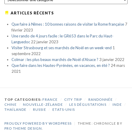
ARTICLES RÉCENTS
Que faire à Nîmes : 10 bonnes raisons de visiter la Rome française
7
février 2023
Une rando de 4 jours facile : le GR653 dans le Parc du Haut-
Languedoc
22 janvier 2023
Visiter Strasbourg et ses marchés de Noël en un week-end
1
septembre 2022
Colmar : les plus beaux marchés de Noël d’Alsace ?
3 janvier 2022
Que faire dans les Hautes-Pyrénées, en vacances, en été ?
24 mars
2021
TOP CATEGORIES:
FRANCE
/
CITY TRIP
/
RANDONNÉE
/
CHINE
/
NOUVELLE-ZÉLANDE
/
LES DÉGUSTATIONS
/
INDE
/
THAÏLANDE
/
RUSSIE
/
ETATS-UNIS
PROUDLY POWERED BY WORDPRESS
|
THEME: CHRONICLE BY
PRO THEME DESIGN
.