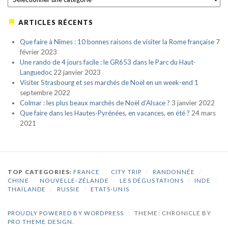
ARTICLES RÉCENTS
Que faire à Nîmes : 10 bonnes raisons de visiter la Rome française
7
février 2023
Une rando de 4 jours facile : le GR653 dans le Parc du Haut-
Languedoc
22 janvier 2023
Visiter Strasbourg et ses marchés de Noël en un week-end
1
septembre 2022
Colmar : les plus beaux marchés de Noël d’Alsace ?
3 janvier 2022
Que faire dans les Hautes-Pyrénées, en vacances, en été ?
24 mars
2021
TOP CATEGORIES:
FRANCE
/
CITY TRIP
/
RANDONNÉE
/
CHINE
/
NOUVELLE-ZÉLANDE
/
LES DÉGUSTATIONS
/
INDE
/
THAÏLANDE
/
RUSSIE
/
ETATS-UNIS
PROUDLY POWERED BY WORDPRESS
|
THEME: CHRONICLE BY
PRO THEME DESIGN
.