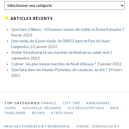
CATÉGORIES
ARTICLES RÉCENTS
Que faire à Nîmes : 10 bonnes raisons de visiter la Rome française
7
février 2023
Une rando de 4 jours facile : le GR653 dans le Parc du Haut-
Languedoc
22 janvier 2023
Visiter Strasbourg et ses marchés de Noël en un week-end
1
septembre 2022
Colmar : les plus beaux marchés de Noël d’Alsace ?
3 janvier 2022
Que faire dans les Hautes-Pyrénées, en vacances, en été ?
24 mars
2021
TOP CATEGORIES:
FRANCE
/
CITY TRIP
/
RANDONNÉE
/
CHINE
/
NOUVELLE-ZÉLANDE
/
LES DÉGUSTATIONS
/
INDE
/
THAÏLANDE
/
RUSSIE
/
ETATS-UNIS
PROUDLY POWERED BY WORDPRESS
|
THEME: CHRONICLE BY