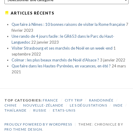
ARTICLES RÉCENTS
Que faire à Nîmes : 10 bonnes raisons de visiter la Rome française
7
février 2023
Une rando de 4 jours facile : le GR653 dans le Parc du Haut-
Languedoc
22 janvier 2023
Visiter Strasbourg et ses marchés de Noël en un week-end
1
septembre 2022
Colmar : les plus beaux marchés de Noël d’Alsace ?
3 janvier 2022
Que faire dans les Hautes-Pyrénées, en vacances, en été ?
24 mars
2021
TOP CATEGORIES:
FRANCE
/
CITY TRIP
/
RANDONNÉE
/
CHINE
/
NOUVELLE-ZÉLANDE
/
LES DÉGUSTATIONS
/
INDE
/
THAÏLANDE
/
RUSSIE
/
ETATS-UNIS
PROUDLY POWERED BY WORDPRESS
|
THEME: CHRONICLE BY
PRO THEME DESIGN
.