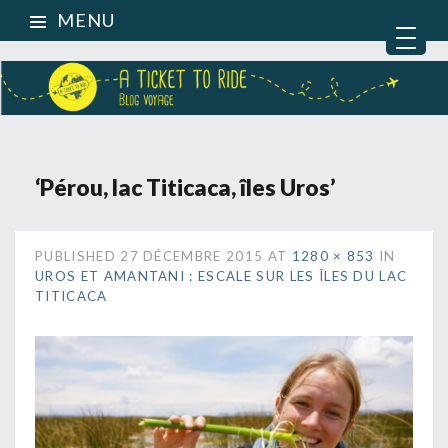
MENU
‘Pérou, lac Titicaca, îles Uros’
PUBLISHED
27 DÉCEMBRE 2015
AT
1280 × 853
IN
UROS ET AMANTANI : ESCALE SUR LES ÎLES DU LAC
TITICACA