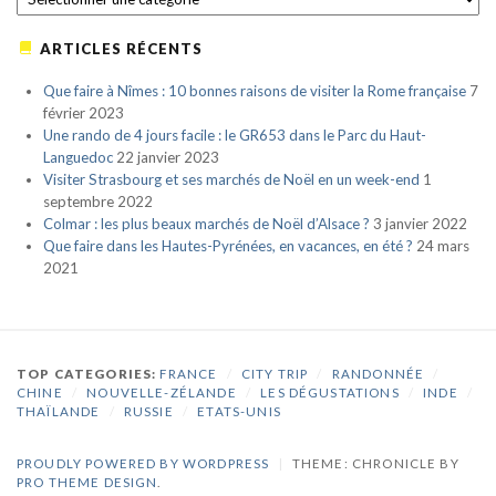
ARTICLES RÉCENTS
Que faire à Nîmes : 10 bonnes raisons de visiter la Rome française
7
février 2023
Une rando de 4 jours facile : le GR653 dans le Parc du Haut-
Languedoc
22 janvier 2023
Visiter Strasbourg et ses marchés de Noël en un week-end
1
septembre 2022
Colmar : les plus beaux marchés de Noël d’Alsace ?
3 janvier 2022
Que faire dans les Hautes-Pyrénées, en vacances, en été ?
24 mars
2021
TOP CATEGORIES:
FRANCE
/
CITY TRIP
/
RANDONNÉE
/
CHINE
/
NOUVELLE-ZÉLANDE
/
LES DÉGUSTATIONS
/
INDE
/
THAÏLANDE
/
RUSSIE
/
ETATS-UNIS
PROUDLY POWERED BY WORDPRESS
|
THEME: CHRONICLE BY
PRO THEME DESIGN
.