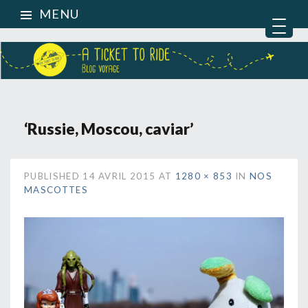
MENU
‘Russie, Moscou, caviar’
PUBLISHED
14 AVRIL 2015
AT
1280 × 853
IN
NOS
MASCOTTES