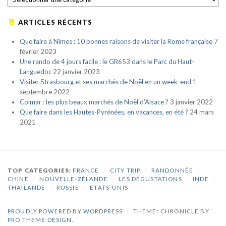
ARTICLES RÉCENTS
Que faire à Nîmes : 10 bonnes raisons de visiter la Rome française
7
février 2023
Une rando de 4 jours facile : le GR653 dans le Parc du Haut-
Languedoc
22 janvier 2023
Visiter Strasbourg et ses marchés de Noël en un week-end
1
septembre 2022
Colmar : les plus beaux marchés de Noël d’Alsace ?
3 janvier 2022
Que faire dans les Hautes-Pyrénées, en vacances, en été ?
24 mars
2021
TOP CATEGORIES:
FRANCE
/
CITY TRIP
/
RANDONNÉE
/
CHINE
/
NOUVELLE-ZÉLANDE
/
LES DÉGUSTATIONS
/
INDE
/
THAÏLANDE
/
RUSSIE
/
ETATS-UNIS
PROUDLY POWERED BY WORDPRESS
|
THEME: CHRONICLE BY
PRO THEME DESIGN
.