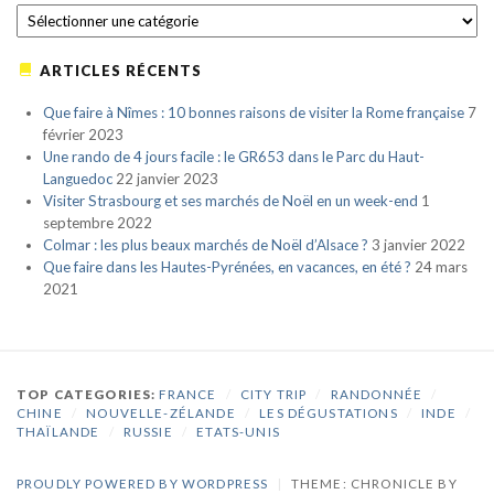
CATÉGORIES
ARTICLES RÉCENTS
Que faire à Nîmes : 10 bonnes raisons de visiter la Rome française
7
février 2023
Une rando de 4 jours facile : le GR653 dans le Parc du Haut-
Languedoc
22 janvier 2023
Visiter Strasbourg et ses marchés de Noël en un week-end
1
septembre 2022
Colmar : les plus beaux marchés de Noël d’Alsace ?
3 janvier 2022
Que faire dans les Hautes-Pyrénées, en vacances, en été ?
24 mars
2021
TOP CATEGORIES:
FRANCE
/
CITY TRIP
/
RANDONNÉE
/
CHINE
/
NOUVELLE-ZÉLANDE
/
LES DÉGUSTATIONS
/
INDE
/
THAÏLANDE
/
RUSSIE
/
ETATS-UNIS
PROUDLY POWERED BY WORDPRESS
|
THEME: CHRONICLE BY