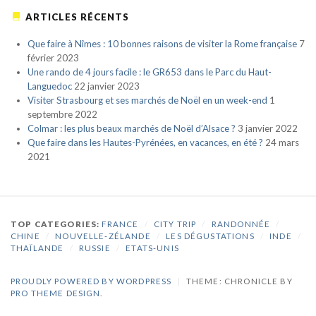
ARTICLES RÉCENTS
Que faire à Nîmes : 10 bonnes raisons de visiter la Rome française
7
février 2023
Une rando de 4 jours facile : le GR653 dans le Parc du Haut-
Languedoc
22 janvier 2023
Visiter Strasbourg et ses marchés de Noël en un week-end
1
septembre 2022
Colmar : les plus beaux marchés de Noël d’Alsace ?
3 janvier 2022
Que faire dans les Hautes-Pyrénées, en vacances, en été ?
24 mars
2021
TOP CATEGORIES:
FRANCE
/
CITY TRIP
/
RANDONNÉE
/
CHINE
/
NOUVELLE-ZÉLANDE
/
LES DÉGUSTATIONS
/
INDE
/
THAÏLANDE
/
RUSSIE
/
ETATS-UNIS
PROUDLY POWERED BY WORDPRESS
|
THEME: CHRONICLE BY
PRO THEME DESIGN
.