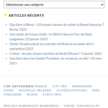
CATÉGORIES
ARTICLES RÉCENTS
Que faire à Nîmes : 10 bonnes raisons de visiter la Rome française
7
février 2023
Une rando de 4 jours facile : le GR653 dans le Parc du Haut-
Languedoc
22 janvier 2023
Visiter Strasbourg et ses marchés de Noël en un week-end
1
septembre 2022
Colmar : les plus beaux marchés de Noël d’Alsace ?
3 janvier 2022
Que faire dans les Hautes-Pyrénées, en vacances, en été ?
24 mars
2021
TOP CATEGORIES:
FRANCE
/
CITY TRIP
/
RANDONNÉE
/
CHINE
/
NOUVELLE-ZÉLANDE
/
LES DÉGUSTATIONS
/
INDE
/
THAÏLANDE
/
RUSSIE
/
ETATS-UNIS
PROUDLY POWERED BY WORDPRESS
|
THEME: CHRONICLE BY