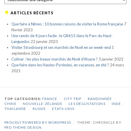
ARTICLES RÉCENTS
Que faire à Nîmes : 10 bonnes raisons de visiter la Rome française
7
février 2023
Une rando de 4 jours facile : le GR653 dans le Parc du Haut-
Languedoc
22 janvier 2023
Visiter Strasbourg et ses marchés de Noël en un week-end
1
septembre 2022
Colmar : les plus beaux marchés de Noël d’Alsace ?
3 janvier 2022
Que faire dans les Hautes-Pyrénées, en vacances, en été ?
24 mars
2021
TOP CATEGORIES:
FRANCE
/
CITY TRIP
/
RANDONNÉE
/
CHINE
/
NOUVELLE-ZÉLANDE
/
LES DÉGUSTATIONS
/
INDE
/
THAÏLANDE
/
RUSSIE
/
ETATS-UNIS
PROUDLY POWERED BY WORDPRESS
|
THEME: CHRONICLE BY
PRO THEME DESIGN
.