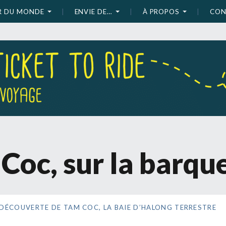
UR DU MONDE
ENVIE DE…
À PROPOS
CON
Coc, sur la barque
 DÉCOUVERTE DE TAM COC, LA BAIE D’HALONG TERRESTRE