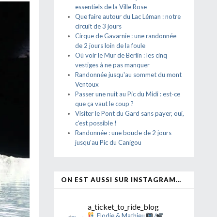
essentiels de la Ville Rose
Que faire autour du Lac Léman : notre
circuit de 3 jours
Cirque de Gavarnie : une randonnée
de 2 jours loin de la foule
Où voir le Mur de Berlin : les cinq
vestiges à ne pas manquer
Randonnée jusqu'au sommet du mont
Ventoux
Passer une nuit au Pic du Midi : est-ce
que ça vaut le coup ?
Visiter le Pont du Gard sans payer, oui,
c'est possible !
Randonnée : une boucle de 2 jours
jusqu'au Pic du Canigou
ON EST AUSSI SUR INSTAGRAM…
a_ticket_to_ride_blog
Elodie & Mathieu
/