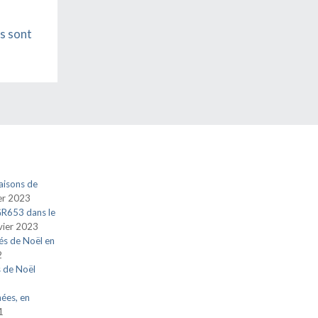
s sont
aisons de
ier 2023
 GR653 dans le
vier 2023
és de Noël en
2
s de Noël
nées, en
1