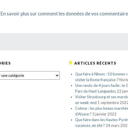
.
En savoir plus sur comment les données de vos commentaire
RIES
ARTICLES RÉCENTS
S
Que faire à Nîmes : 10 bonnes r
visiter la Rome française
7 févr
Une rando de 4 jours facile : le
Parc du Haut-Languedoc
22 jan
Visiter Strasbourg et ses march
un week-end
1 septembre 202
Colmar : les plus beaux marché
d’Alsace ?
3 janvier 2022
Que faire dans les Hautes-Pyré
vacances, en été ?
24 mars 202