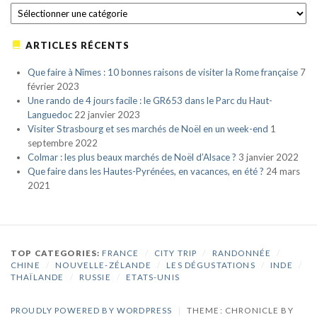
CATÉGORIES
ARTICLES RÉCENTS
Que faire à Nîmes : 10 bonnes raisons de visiter la Rome française
7
février 2023
Une rando de 4 jours facile : le GR653 dans le Parc du Haut-
Languedoc
22 janvier 2023
Visiter Strasbourg et ses marchés de Noël en un week-end
1
septembre 2022
Colmar : les plus beaux marchés de Noël d’Alsace ?
3 janvier 2022
Que faire dans les Hautes-Pyrénées, en vacances, en été ?
24 mars
2021
TOP CATEGORIES:
FRANCE
/
CITY TRIP
/
RANDONNÉE
/
CHINE
/
NOUVELLE-ZÉLANDE
/
LES DÉGUSTATIONS
/
INDE
/
THAÏLANDE
/
RUSSIE
/
ETATS-UNIS
PROUDLY POWERED BY WORDPRESS
|
THEME: CHRONICLE BY