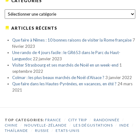
CATÉGORIES
CATÉGORIES
ARTICLES RÉCENTS
Que faire à Nîmes : 10 bonnes raisons de visiter la Rome française
7
février 2023
Une rando de 4 jours facile : le GR653 dans le Parc du Haut-
Languedoc
22 janvier 2023
Visiter Strasbourg et ses marchés de Noël en un week-end
1
septembre 2022
Colmar : les plus beaux marchés de Noël d’Alsace ?
3 janvier 2022
Que faire dans les Hautes-Pyrénées, en vacances, en été ?
24 mars
2021
TOP CATEGORIES:
FRANCE
/
CITY TRIP
/
RANDONNÉE
/
CHINE
/
NOUVELLE-ZÉLANDE
/
LES DÉGUSTATIONS
/
INDE
/
THAÏLANDE
/
RUSSIE
/
ETATS-UNIS