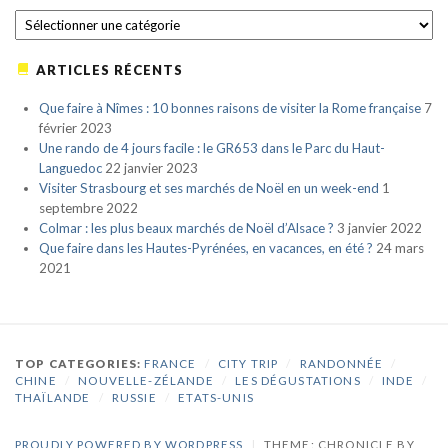
CATÉGORIES
ARTICLES RÉCENTS
Que faire à Nîmes : 10 bonnes raisons de visiter la Rome française
7
février 2023
Une rando de 4 jours facile : le GR653 dans le Parc du Haut-
Languedoc
22 janvier 2023
Visiter Strasbourg et ses marchés de Noël en un week-end
1
septembre 2022
Colmar : les plus beaux marchés de Noël d’Alsace ?
3 janvier 2022
Que faire dans les Hautes-Pyrénées, en vacances, en été ?
24 mars
2021
TOP CATEGORIES:
FRANCE
/
CITY TRIP
/
RANDONNÉE
/
CHINE
/
NOUVELLE-ZÉLANDE
/
LES DÉGUSTATIONS
/
INDE
/
THAÏLANDE
/
RUSSIE
/
ETATS-UNIS
PROUDLY POWERED BY WORDPRESS
|
THEME: CHRONICLE BY