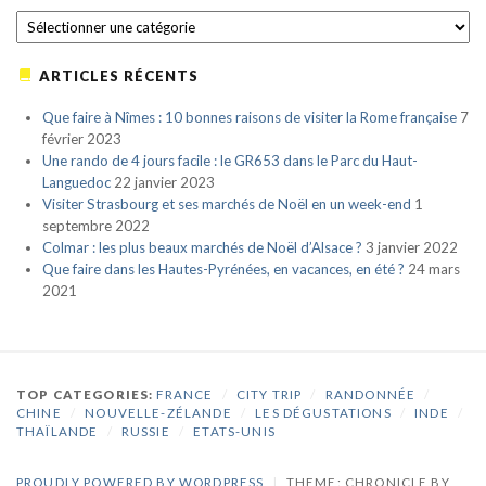
CATÉGORIES
ARTICLES RÉCENTS
Que faire à Nîmes : 10 bonnes raisons de visiter la Rome française
7
février 2023
Une rando de 4 jours facile : le GR653 dans le Parc du Haut-
Languedoc
22 janvier 2023
Visiter Strasbourg et ses marchés de Noël en un week-end
1
septembre 2022
Colmar : les plus beaux marchés de Noël d’Alsace ?
3 janvier 2022
Que faire dans les Hautes-Pyrénées, en vacances, en été ?
24 mars
2021
TOP CATEGORIES:
FRANCE
/
CITY TRIP
/
RANDONNÉE
/
CHINE
/
NOUVELLE-ZÉLANDE
/
LES DÉGUSTATIONS
/
INDE
/
THAÏLANDE
/
RUSSIE
/
ETATS-UNIS
PROUDLY POWERED BY WORDPRESS
|
THEME: CHRONICLE BY