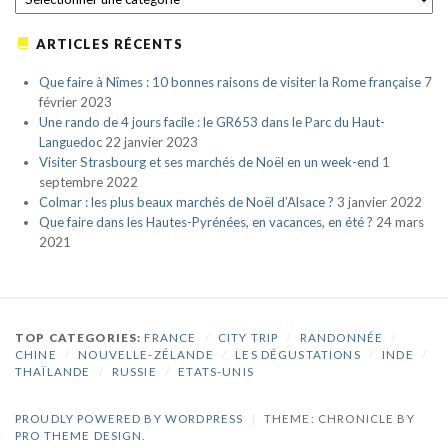
ARTICLES RÉCENTS
Que faire à Nîmes : 10 bonnes raisons de visiter la Rome française
7
février 2023
Une rando de 4 jours facile : le GR653 dans le Parc du Haut-
Languedoc
22 janvier 2023
Visiter Strasbourg et ses marchés de Noël en un week-end
1
septembre 2022
Colmar : les plus beaux marchés de Noël d’Alsace ?
3 janvier 2022
Que faire dans les Hautes-Pyrénées, en vacances, en été ?
24 mars
2021
TOP CATEGORIES:
FRANCE
/
CITY TRIP
/
RANDONNÉE
/
CHINE
/
NOUVELLE-ZÉLANDE
/
LES DÉGUSTATIONS
/
INDE
/
THAÏLANDE
/
RUSSIE
/
ETATS-UNIS
PROUDLY POWERED BY WORDPRESS
|
THEME: CHRONICLE BY
PRO THEME DESIGN
.