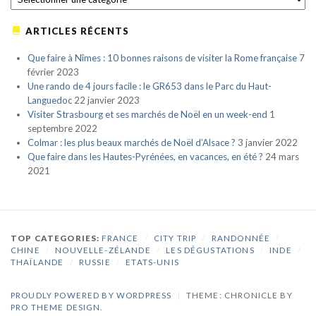
ARTICLES RÉCENTS
Que faire à Nîmes : 10 bonnes raisons de visiter la Rome française
7
février 2023
Une rando de 4 jours facile : le GR653 dans le Parc du Haut-
Languedoc
22 janvier 2023
Visiter Strasbourg et ses marchés de Noël en un week-end
1
septembre 2022
Colmar : les plus beaux marchés de Noël d’Alsace ?
3 janvier 2022
Que faire dans les Hautes-Pyrénées, en vacances, en été ?
24 mars
2021
TOP CATEGORIES:
FRANCE
/
CITY TRIP
/
RANDONNÉE
/
CHINE
/
NOUVELLE-ZÉLANDE
/
LES DÉGUSTATIONS
/
INDE
/
THAÏLANDE
/
RUSSIE
/
ETATS-UNIS
PROUDLY POWERED BY WORDPRESS
|
THEME: CHRONICLE BY
PRO THEME DESIGN
.