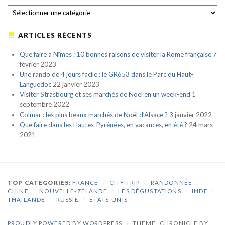
CATÉGORIES
ARTICLES RÉCENTS
Que faire à Nîmes : 10 bonnes raisons de visiter la Rome française
7
février 2023
Une rando de 4 jours facile : le GR653 dans le Parc du Haut-
Languedoc
22 janvier 2023
Visiter Strasbourg et ses marchés de Noël en un week-end
1
septembre 2022
Colmar : les plus beaux marchés de Noël d’Alsace ?
3 janvier 2022
Que faire dans les Hautes-Pyrénées, en vacances, en été ?
24 mars
2021
TOP CATEGORIES:
FRANCE
/
CITY TRIP
/
RANDONNÉE
/
CHINE
/
NOUVELLE-ZÉLANDE
/
LES DÉGUSTATIONS
/
INDE
/
THAÏLANDE
/
RUSSIE
/
ETATS-UNIS
PROUDLY POWERED BY WORDPRESS
|
THEME: CHRONICLE BY