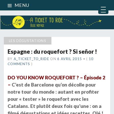
MENU
LES DÉGUSTATIONS
Espagne : du roquefort ? Si señor !
BY
A_TICKET_TO_RIDE
ON
6 AVRIL 2015
•
(
10
COMMENTS
)
DO YOU KNOW ROQUEFORT ? – Épisode 2
–
C’est de Barcelone qu’on décolle pour
notre tour du monde : autant en profiter
pour « tester » le roquefort avec les
Catalans. Et plutôt deux fois qu’une : on a
filmé dégustations et idées recettes. Olé !