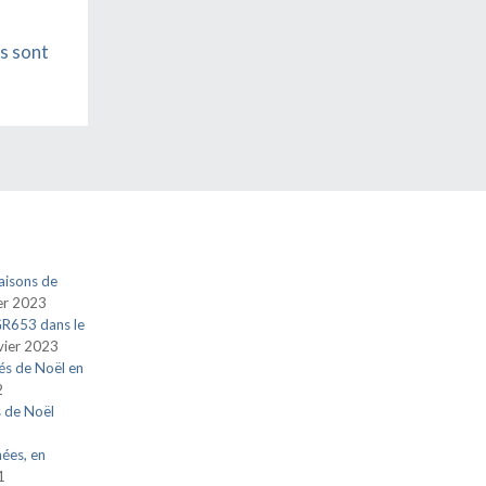
s sont
aisons de
ier 2023
 GR653 dans le
vier 2023
és de Noël en
2
s de Noël
nées, en
1