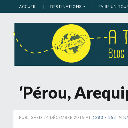
ACCUEIL
DESTINATIONS
FAIRE UN TO
‘Pérou, Arequi
PUBLISHED
24 DÉCEMBRE 2015
AT
1280 × 853
IN
N