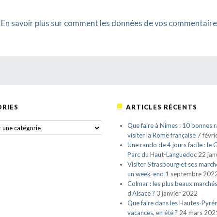
.
En savoir plus sur comment les données de vos commentaire
RIES
ARTICLES RÉCENTS
S
Que faire à Nîmes : 10 bonnes r
visiter la Rome française
7 févr
Une rando de 4 jours facile : le
Parc du Haut-Languedoc
22 jan
Visiter Strasbourg et ses march
un week-end
1 septembre 202
Colmar : les plus beaux marché
d’Alsace ?
3 janvier 2022
Que faire dans les Hautes-Pyré
vacances, en été ?
24 mars 202