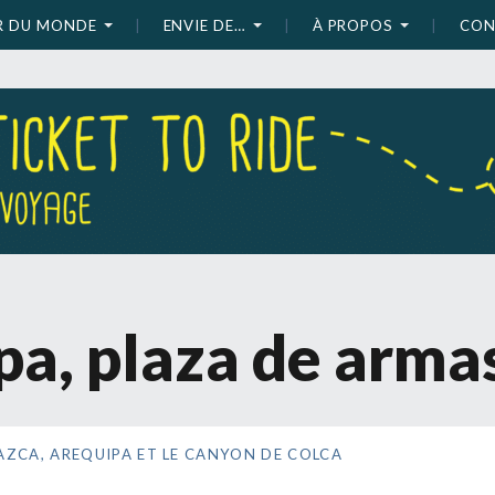
UR DU MONDE
ENVIE DE…
À PROPOS
CON
pa, plaza de arma
AZCA, AREQUIPA ET LE CANYON DE COLCA