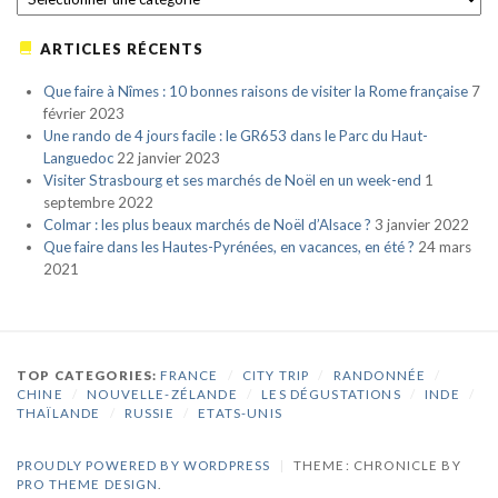
ARTICLES RÉCENTS
Que faire à Nîmes : 10 bonnes raisons de visiter la Rome française
7
février 2023
Une rando de 4 jours facile : le GR653 dans le Parc du Haut-
Languedoc
22 janvier 2023
Visiter Strasbourg et ses marchés de Noël en un week-end
1
septembre 2022
Colmar : les plus beaux marchés de Noël d’Alsace ?
3 janvier 2022
Que faire dans les Hautes-Pyrénées, en vacances, en été ?
24 mars
2021
TOP CATEGORIES:
FRANCE
/
CITY TRIP
/
RANDONNÉE
/
CHINE
/
NOUVELLE-ZÉLANDE
/
LES DÉGUSTATIONS
/
INDE
/
THAÏLANDE
/
RUSSIE
/
ETATS-UNIS
PROUDLY POWERED BY WORDPRESS
|
THEME: CHRONICLE BY
PRO THEME DESIGN
.