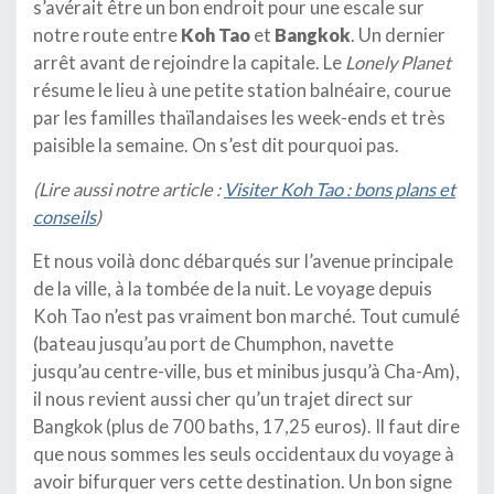
s’avérait être un bon endroit pour une escale sur
notre route entre
Koh Tao
et
Bangkok
. Un dernier
arrêt avant de rejoindre la capitale. Le
Lonely Planet
résume le lieu à une petite station balnéaire, courue
par les familles thaïlandaises les week-ends et très
paisible la semaine. On s’est dit pourquoi pas.
(Lire aussi notre article :
Visiter Koh Tao : bons plans et
conseils
)
Et nous voilà donc débarqués sur l’avenue principale
de la ville, à la tombée de la nuit. Le voyage depuis
Koh Tao n’est pas vraiment bon marché. Tout cumulé
(bateau jusqu’au port de Chumphon, navette
jusqu’au centre-ville, bus et minibus jusqu’à Cha-Am),
il nous revient aussi cher qu’un trajet direct sur
Bangkok (plus de 700 baths, 17,25 euros). Il faut dire
que nous sommes les seuls occidentaux du voyage à
avoir bifurquer vers cette destination. Un bon signe