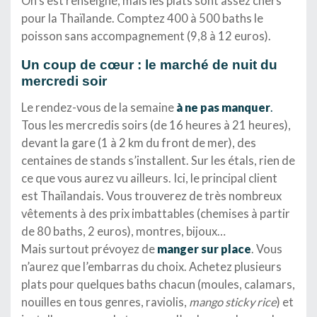
On s’est renseigné, mais les plats sont assez chers
pour la Thaïlande. Comptez 400 à 500 baths le
poisson sans accompagnement (9,8 à 12 euros).
Un coup de cœur : le marché de nuit du
mercredi soir
Le rendez-vous de la semaine
à ne pas manquer
.
Tous les mercredis soirs (de 16 heures à 21 heures),
devant la gare (1 à 2 km du front de mer), des
centaines de stands s’installent. Sur les étals, rien de
ce que vous aurez vu ailleurs. Ici, le principal client
est Thaïlandais. Vous trouverez de très nombreux
vêtements à des prix imbattables (chemises à partir
de 80 baths, 2 euros), montres, bijoux…
Mais surtout prévoyez de
manger sur place
. Vous
n’aurez que l’embarras du choix. Achetez plusieurs
plats pour quelques baths chacun (moules, calamars,
nouilles en tous genres, raviolis,
mango sticky rice
) et