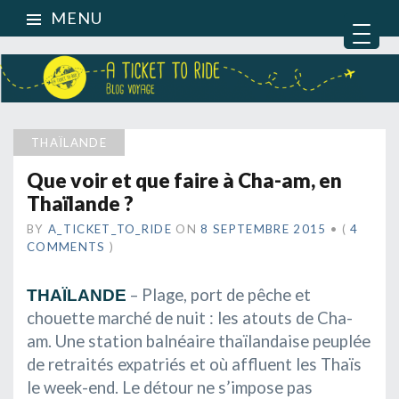
MENU
THAÏLANDE
Que voir et que faire à Cha-am, en
Thaïlande ?
BY
A_TICKET_TO_RIDE
ON
8 SEPTEMBRE 2015
•
(
4
COMMENTS
)
– Plage, port de pêche et
THAÏLANDE
chouette marché de nuit : les atouts de Cha-
am. Une station balnéaire thaïlandaise peuplée
de retraités expatriés et où affluent les Thaïs
le week-end. Le détour ne s’impose pas