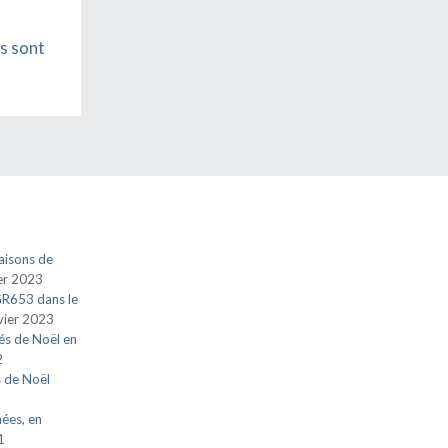
s sont
aisons de
ier 2023
 GR653 dans le
vier 2023
és de Noël en
2
s de Noël
nées, en
1