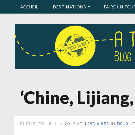
ACCUEIL
DESTINATIONS
FAIRE UN TO
‘Chine, Lijiang, 
PUBLISHED
18 JUIN 2015
AT
1280 × 853
IN
DEUX J