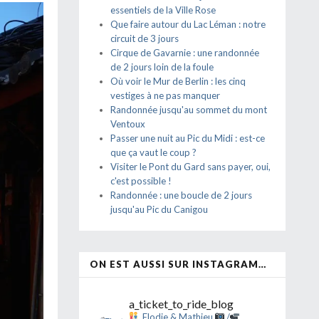
essentiels de la Ville Rose
Que faire autour du Lac Léman : notre
circuit de 3 jours
Cirque de Gavarnie : une randonnée
de 2 jours loin de la foule
Où voir le Mur de Berlin : les cinq
vestiges à ne pas manquer
Randonnée jusqu'au sommet du mont
Ventoux
Passer une nuit au Pic du Midi : est-ce
que ça vaut le coup ?
Visiter le Pont du Gard sans payer, oui,
c'est possible !
Randonnée : une boucle de 2 jours
jusqu'au Pic du Canigou
ON EST AUSSI SUR INSTAGRAM…
a_ticket_to_ride_blog
Elodie & Mathieu
/