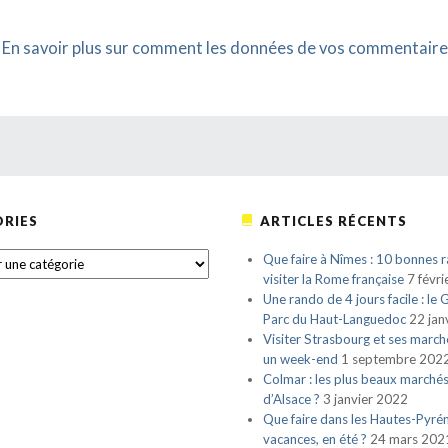
.
En savoir plus sur comment les données de vos commentaire
RIES
ARTICLES RÉCENTS
S
Que faire à Nîmes : 10 bonnes r
visiter la Rome française
7 févr
Une rando de 4 jours facile : le
Parc du Haut-Languedoc
22 jan
Visiter Strasbourg et ses march
un week-end
1 septembre 202
Colmar : les plus beaux marché
d’Alsace ?
3 janvier 2022
Que faire dans les Hautes-Pyré
vacances, en été ?
24 mars 202