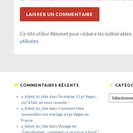
Ce site utilise Akismet pour réduire les indésirables
utilisées
.
COMMENTAIRES RÉCENTS
CATÉGO
CATÉGORIE
a_ticket_to_ride
dans
Se marier à Las Vegas :
on l’a fait, on vous raconte !
a_ticket_to_ride
dans
Comment faire
reconnaître son mariage à Las Vegas en
France
a_ticket_to_ride
dans
Voyage en
Transsibérien : comment ça se passe à bord ?