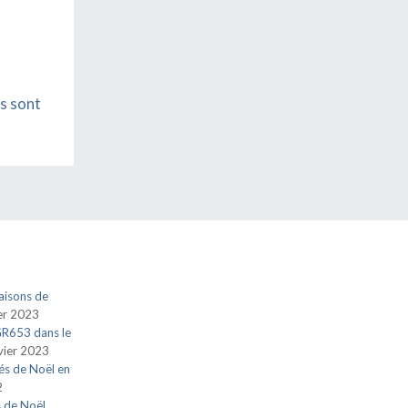
s sont
aisons de
ier 2023
 GR653 dans le
vier 2023
és de Noël en
2
s de Noël