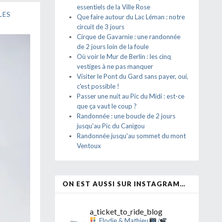
essentiels de la Ville Rose
LES
Que faire autour du Lac Léman : notre
circuit de 3 jours
Cirque de Gavarnie : une randonnée
de 2 jours loin de la foule
Où voir le Mur de Berlin : les cinq
vestiges à ne pas manquer
Visiter le Pont du Gard sans payer, oui,
c'est possible !
Passer une nuit au Pic du Midi : est-ce
que ça vaut le coup ?
Randonnée : une boucle de 2 jours
jusqu'au Pic du Canigou
Randonnée jusqu'au sommet du mont
Ventoux
ON EST AUSSI SUR INSTAGRAM…
a_ticket_to_ride_blog
Elodie & Mathieu
/