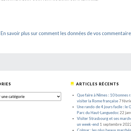
.
En savoir plus sur comment les données de vos commentaire
RIES
ARTICLES RÉCENTS
S
Que faire à Nîmes : 10 bonnes r
visiter la Rome française
7 févr
Une rando de 4 jours facile : le
Parc du Haut-Languedoc
22 jan
Visiter Strasbourg et ses march
un week-end
1 septembre 202
Colmar : les plus beaux marché