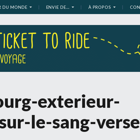
UR DU MONDE
ENVIE DE…
À PROPOS
CON
ourg-exterieur-
sur-le-sang-verse