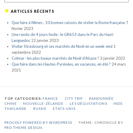
ARTICLES RÉCENTS
Que faire à Nîmes : 10 bonnes raisons de visiter la Rome française
7
février 2023
Une rando de 4 jours facile : le GR653 dans le Parc du Haut-
Languedoc
22 janvier 2023
Visiter Strasbourg et ses marchés de Noël en un week-end
1
septembre 2022
Colmar : les plus beaux marchés de Noël d’Alsace ?
3 janvier 2022
Que faire dans les Hautes-Pyrénées, en vacances, en été ?
24 mars
2021
TOP CATEGORIES:
FRANCE
/
CITY TRIP
/
RANDONNÉE
/
CHINE
/
NOUVELLE-ZÉLANDE
/
LES DÉGUSTATIONS
/
INDE
/
THAÏLANDE
/
RUSSIE
/
ETATS-UNIS
PROUDLY POWERED BY WORDPRESS
|
THEME: CHRONICLE BY
PRO THEME DESIGN
.