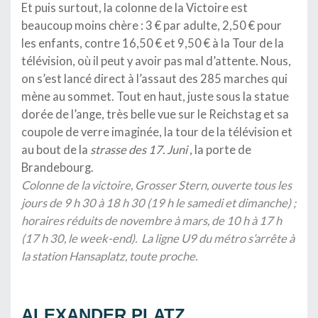
Et puis surtout, la colonne de la Victoire est
beaucoup moins chère : 3 € par adulte, 2,50 € pour
les enfants, contre 16,50 € et 9,50 € à la Tour de la
télévision, où il peut y avoir pas mal d’attente. Nous,
on s’est lancé direct à l’assaut des
285 marches qui
mène au sommet.
Tout en haut, juste sous la statue
dorée de l’ange, très belle vue sur le Reichstag et sa
coupole de verre imaginée, la tour de la télévision et
au bout de la
strasse des 17. Juni
, la porte de
Brandebourg.
Colonne de la victoire, Grosser Stern, ouverte tous les
jours de 9 h 30 à 18 h 30 (19 h le samedi et dimanche) ;
horaires réduits de novembre à mars, de 10 h à 17 h
(17 h 30, le week-end). La ligne U9 du métro s’arrête à
la station Hansaplatz, toute proche.
.
ALEXANDER PLATZ