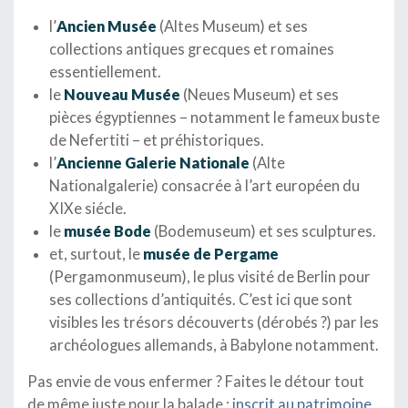
l’
Ancien Musée
(Altes Museum) et ses
collections antiques grecques et romaines
essentiellement.
le
Nouveau Musée
(Neues Museum) et ses
pièces égyptiennes – notamment le fameux buste
de Nefertiti – et préhistoriques.
l’
Ancienne Galerie Nationale
(Alte
Nationalgalerie) consacrée à l’art européen du
XIXe siécle.
le
musée Bode
(Bodemuseum) et ses sculptures.
et, surtout, le
musée de Pergame
(Pergamonmuseum), le plus visité de Berlin pour
ses collections d’antiquités. C’est ici que sont
visibles les trésors découverts (dérobés ?) par les
archéologues allemands, à Babylone notamment.
Pas envie de vous enfermer ? Faites le détour tout
de même juste pour la balade :
inscrit au patrimoine