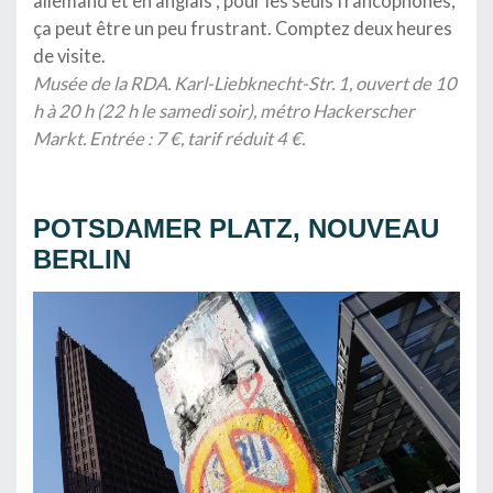
allemand et en anglais ; pour les seuls francophones,
ça peut être un peu frustrant. Comptez deux heures
de visite.
Musée de la RDA. Karl-Liebknecht-Str. 1, ouvert de 10
h à 20 h (22 h le samedi soir), métro Hackerscher
Markt. Entrée : 7 €, tarif réduit 4 €.
…
POTSDAMER PLATZ, NOUVEAU
BERLIN