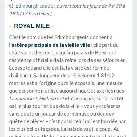
€).
Edinburgh castle
:
ouvert tous les jours de 9 h 30 à
18 h (17 h en hiver)
.
–
ROYAL MILE
–
C’est le nom que les Edimbourgeois donnent à
l’
artère principale de la vieille ville
: elle part du
château et descend jusqu’au palais de Holyrood,
résidence officielle de la reine lors de ses séjours en
Écosse (quand elle est là, la visite est fermée
d’ailleurs). Sa longueur de précisément 1 814,2
mètres est à l’origine du mile écossais, une mesure
que personne n’utilise aujourd’hui. Cet axe (les rues
Lawnmarket, High Street
et
Canongate
, sur la carte)
est le plus touristique de la ville – vous y croiserez
sans doute un joueur de cornemuse ou deux en
quête de pièces – c’est aussi celui qui est bordée par
les plus belles façades. La balade vaut le coup . Au
milieu du Royal Mile, à mi-chemin entre le château et