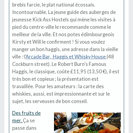
brebis farcie, le plat national écossais.
Incontournable. La jeune guide des auberges de
jeunesse Kick Ass Hostels qui mène les visites à
pied du centre-ville le recommande comme le
meilleur de la ville. Et nos potes édimbourgeois
Kirsty et Will le confirment ! Si vous voulez
manger un bon haggis, une adresse dans la vieille
ville : l
‘
Arcade Bar, Haggis et Whisky House
(48
Cockburn street). Le Robert Burn’s Famous
Haggis, le classique, coûte £11,95 (13,50 €), il est
très bon et copieux ; la présentation est
travaillée. Pour les amateurs : la carte des
whiskies, aussi, est impressionnante et sur le
sujet, les serveuses de bon conseil.
Des fruits de
mer.
Ça se
passe dans