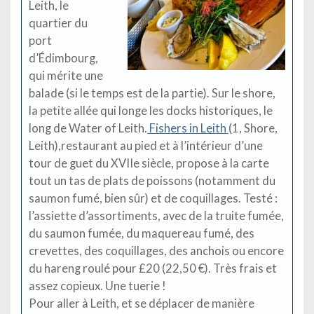
Leith, le
quartier du
port
d’Édimbourg,
qui mérite une
balade (si le temps est de la partie). Sur le shore,
la petite allée qui longe les docks historiques, le
long de Water of Leith.
Fishers in Leith
(1, Shore,
Leith),restaurant au pied et à l’intérieur d’une
tour de guet du XVIIe siècle, propose à la carte
tout un tas de plats de poissons (notamment du
saumon fumé, bien sûr) et de coquillages. Testé :
l’assiette d’assortiments, avec de la truite fumée,
du saumon fumée, du maquereau fumé, des
crevettes, des coquillages, des anchois ou encore
du hareng roulé pour £20 (22,50 €). Très frais et
assez copieux. Une tuerie !
Pour aller à Leith, et se déplacer de manière