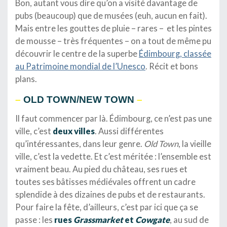
Bon, autant vous dire qu’on a visité davantage de
pubs (beaucoup) que de musées (euh, aucun en fait).
Mais entre les gouttes de pluie – rares – et les pintes
de mousse – très fréquentes – on a tout de même pu
découvrir le centre de la superbe
Édimbourg, classée
au Patrimoine mondial de l’Unesco
. Récit et bons
plans.
–
OLD TOWN/NEW TOWN
–
Il faut commencer par là. Édimbourg, ce n’est pas une
ville, c’est
deux villes
. Aussi différentes
qu’intéressantes, dans leur genre.
Old Town
, la vieille
ville, c’est la vedette. Et c’est méritée : l’ensemble est
vraiment beau. Au pied du château, ses rues et
toutes ses bâtisses médiévales offrent un cadre
splendide à des dizaines de pubs et de restaurants.
Pour faire la fête, d’ailleurs, c’est par ici que ça se
passe : les
rues
Grassmarket
et
Cowgate
, au sud de