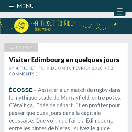
MENU
CITY TRIP
Visiter Edimbourg en quelques jours
BY
A_TICKET_TO_RIDE
ON
18 FÉVRIER 2018
•
(
2
COMMENTS
)
– Assister à un match de rugby dans
ÉCOSSE
le mythique stade de Murrayfield, entre potes.
C’était ça, l’idée de départ. Et en profiter pour
passer quelques jours dans la capitale
écossaise. Que voir, que faire à Édimbourg,
entre les pintes de bières : suivez le guide.