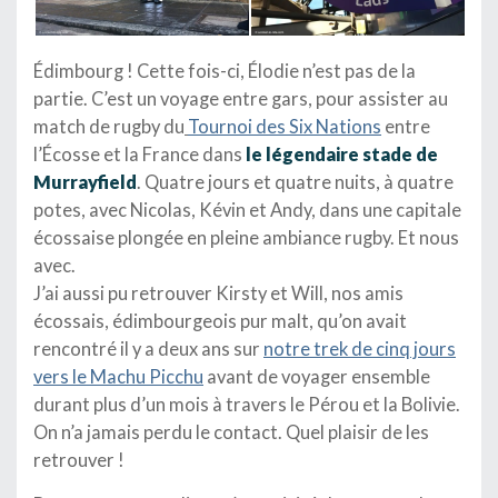
Édimbourg ! Cette fois-ci, Élodie n’est pas de la
partie. C’est un voyage entre gars, pour assister au
match de rugby du
Tournoi des Six Nations
entre
l’Écosse et la France dans
le légendaire stade de
Murrayfield
. Quatre jours et quatre nuits, à quatre
potes, avec Nicolas, Kévin et Andy, dans une capitale
écossaise plongée en pleine ambiance rugby. Et nous
avec.
J’ai aussi pu retrouver Kirsty et Will, nos amis
écossais, édimbourgeois pur malt, qu’on avait
rencontré il y a deux ans sur
notre trek de cinq jours
vers le Machu Picchu
avant de voyager ensemble
durant plus d’un mois à travers le Pérou et la Bolivie.
On n’a jamais perdu le contact. Quel plaisir de les
retrouver !