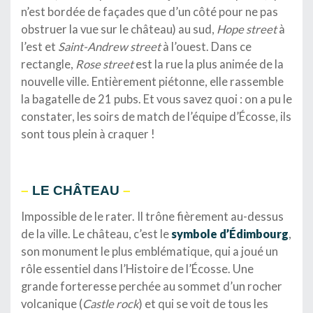
n’est bordée de façades que d’un côté pour ne pas
obstruer la vue sur le château) au sud,
Hope street
à
l’est et
Saint-Andrew street
à l’ouest. Dans ce
rectangle,
Rose street
est la rue la plus animée de la
nouvelle ville. Entièrement piétonne, elle rassemble
la bagatelle de 21 pubs. Et vous savez quoi : on a pu le
constater, les soirs de match de l’équipe d’Écosse, ils
sont tous plein à craquer !
–
LE CHÂTEAU
–
Impossible de le rater. Il trône fièrement au-dessus
de la ville. Le château, c’est le
symbole d’Édimbourg
,
son monument le plus emblématique, qui a joué un
rôle essentiel dans l’Histoire de l’Écosse. Une
grande forteresse perchée au sommet d’un rocher
volcanique (
Castle rock
) et qui se voit de tous les