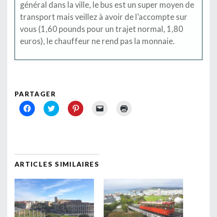
général dans la ville, le bus est un super moyen de
transport mais veillez à avoir de l’accompte sur
vous (1,60 pounds pour un trajet normal, 1,80
euros), le chauffeur ne rend pas la monnaie.
PARTAGER
Cliquez
Cliquez
Cliquez
Cliquer
Cliquer
pour
pour
pour
pour
pour
partager
partager
partager
envoyer
imprimer(ouvre
sur
sur
sur
un
dans
Facebook(ouvre
Twitter(ouvre
Pinterest(ouvre
lien
une
dans
dans
dans
par
nouvelle
une
une
une
e-
fenêtre)
nouvelle
nouvelle
nouvelle
mail
fenêtre)
fenêtre)
fenêtre)
à
un
ARTICLES SIMILAIRES
ami(ouvre
dans
une
nouvelle
fenêtre)