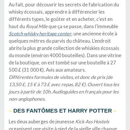
Au fait, pour découvrir les secrets de fabrication du
whisky écossais, apprendre à différencier les
différents types, le goûter et en acheter, c’est en
haut du
Royal Mile
que ça se passe, dans l’immeuble
Scotch whisky heritage center
, une ancienne école à
quelques mètres du parvis du château. L’endroit
abrite la plus grande collection de whiskies écossais
du monde (environ 4000 bouteilles). Dans une vitrine
de la boutique, on est tombé sur une bouteille à 27
500 £ (31 000 €). Avis aux amateurs.
Différentes formules de visites, et donc de prix (de
13,50 £, 15 € à 73 £ avec repas, 82 €). Ouvert tous les
jours à partir de 10h. Audioguides en français pour les
non-anglophones.
–
DES FANTÔMES ET HARRY POTTER
–
Les deux auberges de jeunesse
Kick Ass Hostels
organisent une visite à pied de la vieille ville chaque