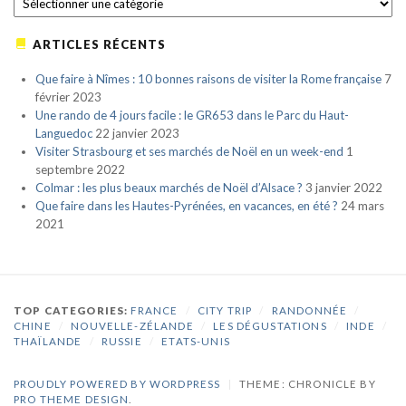
ARTICLES RÉCENTS
Que faire à Nîmes : 10 bonnes raisons de visiter la Rome française
7
février 2023
Une rando de 4 jours facile : le GR653 dans le Parc du Haut-
Languedoc
22 janvier 2023
Visiter Strasbourg et ses marchés de Noël en un week-end
1
septembre 2022
Colmar : les plus beaux marchés de Noël d’Alsace ?
3 janvier 2022
Que faire dans les Hautes-Pyrénées, en vacances, en été ?
24 mars
2021
TOP CATEGORIES:
FRANCE
/
CITY TRIP
/
RANDONNÉE
/
CHINE
/
NOUVELLE-ZÉLANDE
/
LES DÉGUSTATIONS
/
INDE
/
THAÏLANDE
/
RUSSIE
/
ETATS-UNIS
PROUDLY POWERED BY WORDPRESS
|
THEME: CHRONICLE BY
PRO THEME DESIGN
.