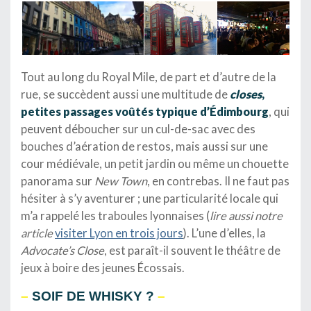
Tout au long du Royal Mile, de part et d’autre de la
rue, se succèdent aussi une multitude de
closes
,
petites passages voûtés typique d’Édimbourg
, qui
peuvent déboucher sur un cul-de-sac avec des
bouches d’aération de restos, mais aussi sur une
cour médiévale, un petit jardin ou même un chouette
panorama sur
New Town
, en contrebas. Il ne faut pas
hésiter à s’y aventurer ; une particularité locale qui
m’a rappelé les traboules lyonnaises (
lire aussi notre
article
visiter Lyon en trois jours
). L’une d’elles, la
Advocate’s Close
, est paraît-il souvent le théâtre de
jeux à boire des jeunes Écossais.
–
SOIF DE WHISKY ?
–