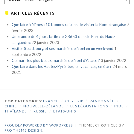
ARTICLES RÉCENTS
Que faire à Nîmes : 10 bonnes raisons de visiter la Rome française
7
février 2023
Une rando de 4 jours facile : le GR653 dans le Parc du Haut-
Languedoc
22 janvier 2023
Visiter Strasbourg et ses marchés de Noël en un week-end
1
septembre 2022
Colmar : les plus beaux marchés de Noël d’Alsace ?
3 janvier 2022
Que faire dans les Hautes-Pyrénées, en vacances, en été ?
24 mars
2021
TOP CATEGORIES:
FRANCE
/
CITY TRIP
/
RANDONNÉE
/
CHINE
/
NOUVELLE-ZÉLANDE
/
LES DÉGUSTATIONS
/
INDE
/
THAÏLANDE
/
RUSSIE
/
ETATS-UNIS
PROUDLY POWERED BY WORDPRESS
|
THEME: CHRONICLE BY
PRO THEME DESIGN
.