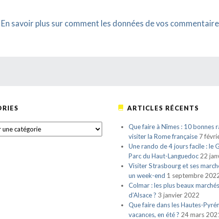
.
En savoir plus sur comment les données de vos commentaire
RIES
ARTICLES RÉCENTS
S
Que faire à Nîmes : 10 bonnes r
visiter la Rome française
7 févr
Une rando de 4 jours facile : le
Parc du Haut-Languedoc
22 jan
Visiter Strasbourg et ses march
un week-end
1 septembre 202
Colmar : les plus beaux marché
d’Alsace ?
3 janvier 2022
Que faire dans les Hautes-Pyré
vacances, en été ?
24 mars 202