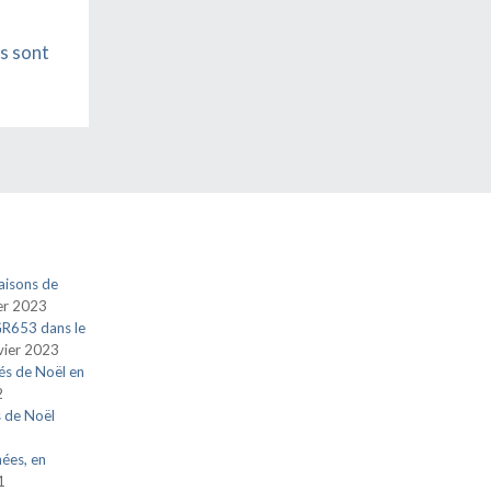
s sont
aisons de
ier 2023
 GR653 dans le
vier 2023
és de Noël en
2
s de Noël
nées, en
1