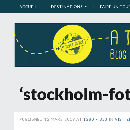
ACCUEIL
DESTINATIONS
FAIRE UN TO
‘stockholm-fot
PUBLISHED
12 MARS 2019
AT
1280 × 853
IN
VISIT