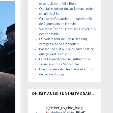
essentiels de la Ville Rose
Que faire autour du Lac Léman : notre
circuit de 3 jours
Cirque de Gavarnie : une randonnée
de 2 jours loin de la foule
Visiter le Pont du Gard sans payer, oui,
c'est possible !
Où voir le Mur de Berlin : les cinq
vestiges à ne pas manquer
Passer une nuit au Pic du Midi : est-ce
que ça vaut le coup ?
Faire l'expérience d'un authentique
sauna suédois à Stockholm
Une journée à Aix-les-Bains et autour
du Lac du Bourget
ON EST AUSSI SUR INSTAGRAM…
a_ticket_to_ride_blog
Elodie & Mathieu
/