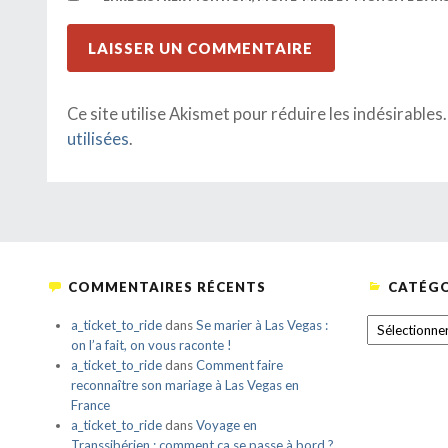
Ce site utilise Akismet pour réduire les indésirables
utilisées
.
COMMENTAIRES RÉCENTS
CATÉGO
CATÉGORIE
a_ticket_to_ride
dans
Se marier à Las Vegas :
on l’a fait, on vous raconte !
a_ticket_to_ride
dans
Comment faire
reconnaître son mariage à Las Vegas en
France
a_ticket_to_ride
dans
Voyage en
Transsibérien : comment ça se passe à bord ?