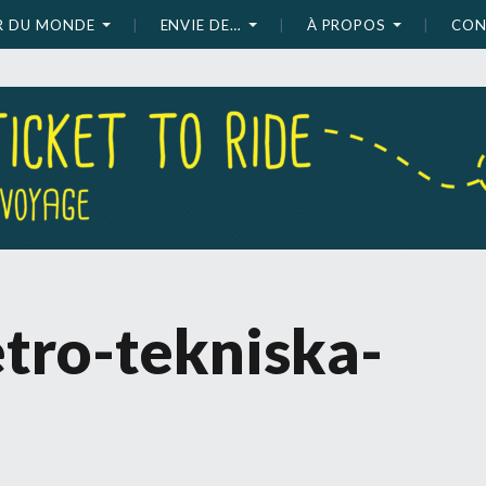
UR DU MONDE
ENVIE DE…
À PROPOS
CON
tro-tekniska-