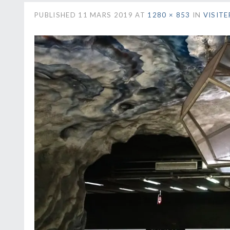
PUBLISHED
11 MARS 2019
AT
1280 × 853
IN
VISIT