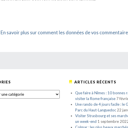
.
En savoir plus sur comment les données de vos commentaire
RIES
ARTICLES RÉCENTS
S
Que faire à Nîmes : 10 bonnes r
visiter la Rome française
7 févr
Une rando de 4 jours facile : le
Parc du Haut-Languedoc
22 jan
Visiter Strasbourg et ses march
un week-end
1 septembre 202
Colmar : les plus beaux marché