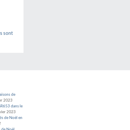
s sont
aisons de
ier 2023
 GR653 dans le
vier 2023
és de Noël en
2
s de Noël