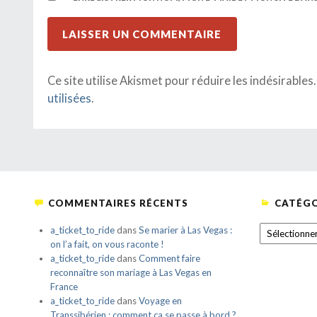
Ce site utilise Akismet pour réduire les indésirables
utilisées
.
COMMENTAIRES RÉCENTS
CATÉGO
CATÉGORIE
a_ticket_to_ride
dans
Se marier à Las Vegas :
on l’a fait, on vous raconte !
a_ticket_to_ride
dans
Comment faire
reconnaître son mariage à Las Vegas en
France
a_ticket_to_ride
dans
Voyage en
Transsibérien : comment ça se passe à bord ?