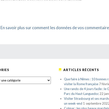
.
En savoir plus sur comment les données de vos commentaire
RIES
ARTICLES RÉCENTS
S
Que faire à Nîmes : 10 bonnes r
visiter la Rome française
7 févr
Une rando de 4 jours facile : le
Parc du Haut-Languedoc
22 jan
Visiter Strasbourg et ses march
un week-end
1 septembre 202
Colmar : les plus beaux marché