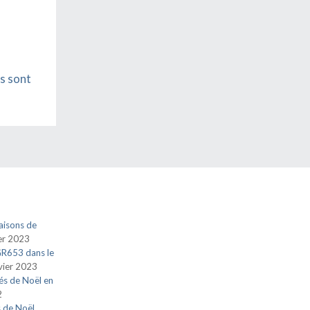
s sont
aisons de
ier 2023
 GR653 dans le
vier 2023
és de Noël en
2
s de Noël