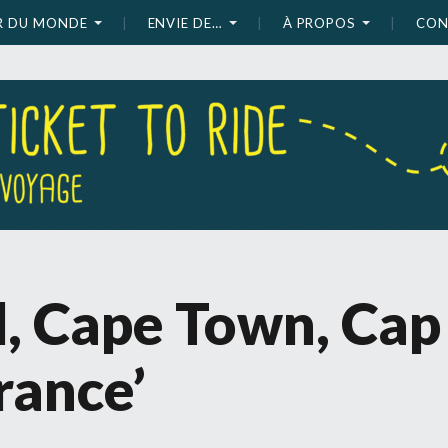
UR DU MONDE
ENVIE DE…
À PROPOS
CON
d, Cape Town, Cap
rance’