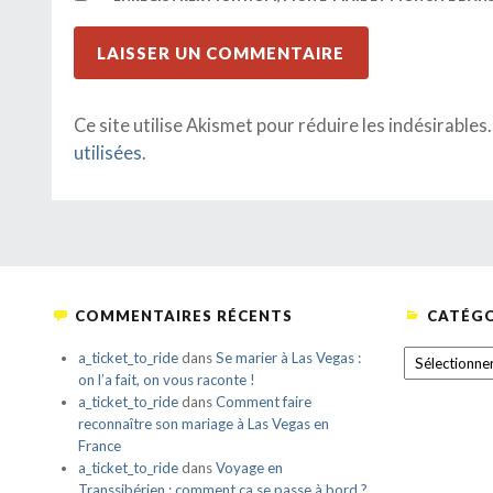
Ce site utilise Akismet pour réduire les indésirables
utilisées
.
COMMENTAIRES RÉCENTS
CATÉGO
CATÉGORIE
a_ticket_to_ride
dans
Se marier à Las Vegas :
on l’a fait, on vous raconte !
a_ticket_to_ride
dans
Comment faire
reconnaître son mariage à Las Vegas en
France
a_ticket_to_ride
dans
Voyage en
Transsibérien : comment ça se passe à bord ?