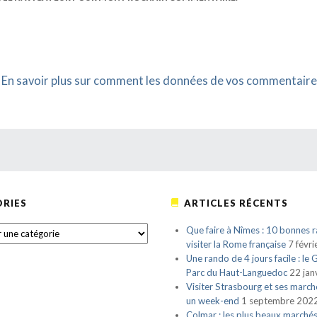
.
En savoir plus sur comment les données de vos commentaire
RIES
ARTICLES RÉCENTS
S
Que faire à Nîmes : 10 bonnes r
visiter la Rome française
7 févr
Une rando de 4 jours facile : le
Parc du Haut-Languedoc
22 jan
Visiter Strasbourg et ses march
un week-end
1 septembre 202
Colmar : les plus beaux marché