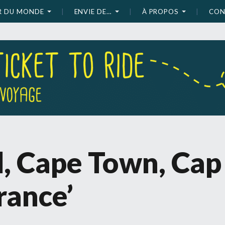
UR DU MONDE
ENVIE DE…
À PROPOS
CON
d, Cape Town, Cap
rance’