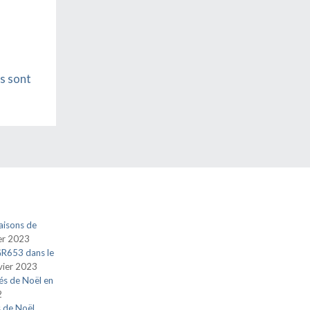
s sont
aisons de
ier 2023
 GR653 dans le
vier 2023
és de Noël en
2
s de Noël