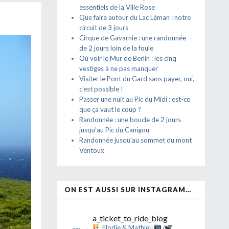
essentiels de la Ville Rose
Que faire autour du Lac Léman : notre
circuit de 3 jours
Cirque de Gavarnie : une randonnée
de 2 jours loin de la foule
Où voir le Mur de Berlin : les cinq
vestiges à ne pas manquer
Visiter le Pont du Gard sans payer, oui,
c'est possible !
Passer une nuit au Pic du Midi : est-ce
que ça vaut le coup ?
Randonnée : une boucle de 2 jours
jusqu'au Pic du Canigou
Randonnée jusqu'au sommet du mont
Ventoux
ON EST AUSSI SUR INSTAGRAM…
a_ticket_to_ride_blog
Elodie & Mathieu
/