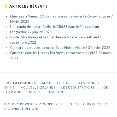
ARTICLES RÉCENTS
Que faire à Nîmes : 10 bonnes raisons de visiter la Rome française
7
février 2023
Une rando de 4 jours facile : le GR653 dans le Parc du Haut-
Languedoc
22 janvier 2023
Visiter Strasbourg et ses marchés de Noël en un week-end
1
septembre 2022
Colmar : les plus beaux marchés de Noël d’Alsace ?
3 janvier 2022
Que faire dans les Hautes-Pyrénées, en vacances, en été ?
24 mars
2021
TOP CATEGORIES:
FRANCE
/
CITY TRIP
/
RANDONNÉE
/
CHINE
/
NOUVELLE-ZÉLANDE
/
LES DÉGUSTATIONS
/
INDE
/
THAÏLANDE
/
RUSSIE
/
ETATS-UNIS
PROUDLY POWERED BY WORDPRESS
|
THEME: CHRONICLE BY
PRO THEME DESIGN
.