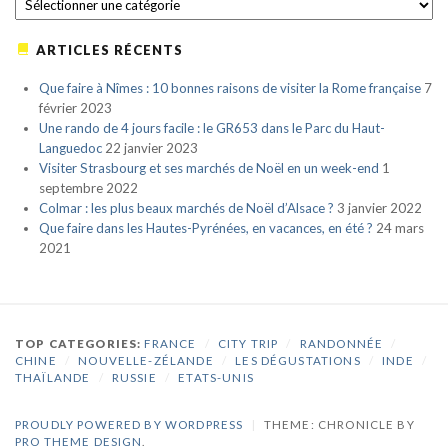
ARTICLES RÉCENTS
Que faire à Nîmes : 10 bonnes raisons de visiter la Rome française
7
février 2023
Une rando de 4 jours facile : le GR653 dans le Parc du Haut-
Languedoc
22 janvier 2023
Visiter Strasbourg et ses marchés de Noël en un week-end
1
septembre 2022
Colmar : les plus beaux marchés de Noël d’Alsace ?
3 janvier 2022
Que faire dans les Hautes-Pyrénées, en vacances, en été ?
24 mars
2021
TOP CATEGORIES:
FRANCE
/
CITY TRIP
/
RANDONNÉE
/
CHINE
/
NOUVELLE-ZÉLANDE
/
LES DÉGUSTATIONS
/
INDE
/
THAÏLANDE
/
RUSSIE
/
ETATS-UNIS
PROUDLY POWERED BY WORDPRESS
|
THEME: CHRONICLE BY
PRO THEME DESIGN
.