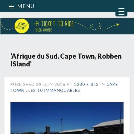
MENU
‘Afrique du Sud, Cape Town, Robben
ISland’
PUBLISHED
29 JUIN 2016
AT
1280 × 853
IN
CAPE
TOWN : LES 10 IMMANQUABLES