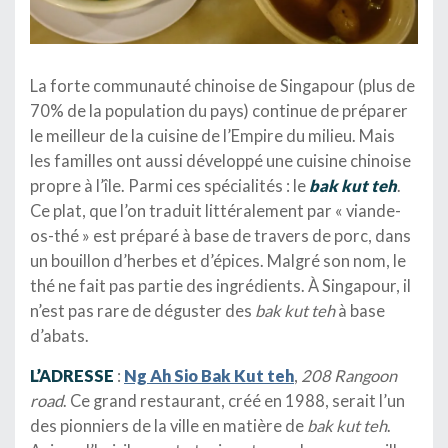
La forte communauté chinoise de Singapour (plus de
70% de la population du pays) continue de préparer
le meilleur de la cuisine de l’Empire du milieu. Mais
les familles ont aussi développé une cuisine chinoise
propre à l’île. Parmi ces spécialités : le
bak kut teh
.
Ce plat, que l’on traduit littéralement par « viande-
os-thé » est préparé à base de travers de porc, dans
un bouillon d’herbes et d’épices. Malgré son nom, le
thé ne fait pas partie des ingrédients. À Singapour, il
n’est pas rare de déguster des
bak kut teh
à base
d’abats.
L’ADRESSE
:
Ng Ah Sio Bak Kut teh
,
208 Rangoon
road
. Ce grand restaurant, créé en 1988, serait l’un
des pionniers de la ville en matière de
bak kut teh
.