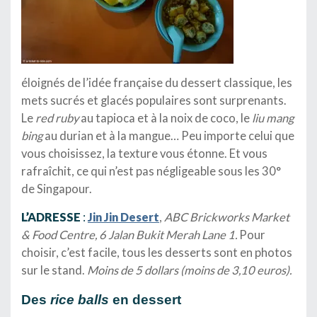
éloignés de l’idée française du dessert classique, les
mets sucrés et glacés populaires sont surprenants.
Le
red ruby
au tapioca et à la noix de coco, le
liu mang
bing
au durian et à la mangue… Peu importe celui que
vous choisissez, la texture vous étonne. Et vous
rafraîchit, ce qui n’est pas négligeable sous les 30°
de Singapour.
L’ADRESSE
:
Jin Jin Desert
,
ABC Brickworks Market
& Food Centre, 6 Jalan Bukit Merah Lane 1.
Pour
choisir, c’est facile, tous les desserts sont en photos
sur le stand.
Moins de 5 dollars (moins de 3,10 euros).
Des
rice balls
en dessert