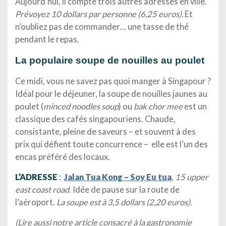
Aujourd’hui, il compte trois autres adresses en ville.
Prévoyez 10 dollars par personne (6,25 euros).
Et
n’oubliez pas de commander… une tasse de thé
pendant le repas.
La populaire soupe de nouilles au poulet
Ce midi, vous ne savez pas quoi manger à Singapour ?
Idéal pour le déjeuner, la soupe de nouilles jaunes au
poulet (
minced noodles soup
) ou
bak chor
mee
est un
classique des cafés singapouriens. Chaude,
consistante, pleine de saveurs – et souvent à des
prix qui défient toute concurrence – elle est l’un des
encas préféré des locaux.
L’ADRESSE
:
Jalan Tua Kong – Soy Eu tua
,
15 upper
east coast road
. Idée de pause sur la route de
l’aéroport.
La soupe est à 3,5 dollars (2,20 euros).
(Lire aussi notre article consacré à la gastronomie