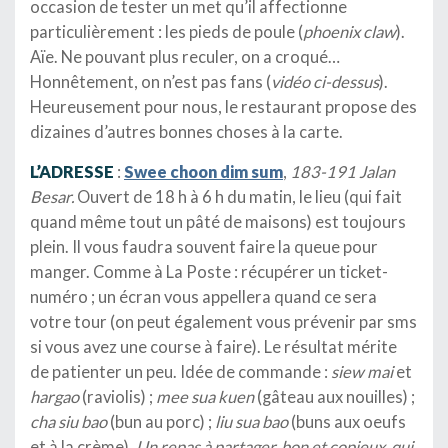
occasion de tester un met qu’il affectionne
particulièrement : les pieds de poule (
phoenix claw
).
Aïe. Ne pouvant plus reculer, on a croqué…
Honnêtement, on n’est pas fans (
vidéo ci-dessus
).
Heureusement pour nous, le restaurant propose des
dizaines d’autres bonnes choses à la carte.
L’ADRESSE
:
Swee choon dim sum
,
183-191 Jalan
Besar.
Ouvert de 18 h à 6 h du matin, le lieu (qui fait
quand même tout un pâté de maisons) est toujours
plein. Il vous faudra souvent faire la queue pour
manger. Comme à La Poste : récupérer un ticket-
numéro ; un écran vous appellera quand ce sera
votre tour (on peut également vous prévenir par sms
si vous avez une course à faire). Le résultat mérite
de patienter un peu. Idée de commande :
siew mai
et
hargao
(raviolis) ;
mee sua kuen
(gâteau aux nouilles) ;
cha siu bao
(bun au porc) ;
liu sua bao
(buns aux oeufs
et à la crème).
Un repas à partager, bon et copieux, qui