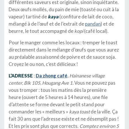
différentes saveurs est originale, sinon inquiétante.
Deux œufs mollés, du pain de mie (toasté ou cuit à la
vapeur) tartiné de
kaya
(confiture de lait de coco,
mélangé à de l’œuf et de l’extrait de
pandan
) et de
beurre, le tout accompagné de
kopi
(café local).
Pour le manger comme les locaux : tremper le toast
directement dans le mélange d’œufs que vous aurez
au préalable assaisonné de poivre et de sauce soja.
Croyez le ou non, c’est délicieux !
L’ADRESSE
:
Da zhong café
,
Hainanese village
center, Blk 105, Hougang Ave 1.
Vous ne pouvez pas
vous tromper : tous les matins dès la première
heure (ouvert de 5 heures à 14 heures), une file
d’attente se forme devant le petit stand pour
commander les « meilleurs »
kaya toast
de la ville. Ça
fait 30 ans que l’adresse existe et ne désemplit pas !
Et les prix sont plus que corrects.
Comptez environ 5