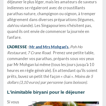
déjeuner le plus léger, mais les amateurs de saveurs
indiennes se régaleront avec de croustillants
parathas nature, champignon ou oignon, à tremper
allègrement dans diverses préparations (légumes,
dahl
ou viande). Les Singapouriens n’hésitent pas,
quand ils ont envie de commencer la journée en
fanfare.
L’ADRESSE
:
Mr and Mrs Mohgan’s
,
Poh Ho
Restaurant,
7 Crane Road
. Prenez une petite table,
commander vos parathas, préparés sous vos yeux
par Mr Mohgan lui même (tous les jours jusqu’à 10
heures en règle générale). En attendant qu’ils soient
prêts, buvez un petit thé façon « chai ».
Moins de 5
dollars (3,10 euros) par personne (sans boisson).
L’inimitable biryani pour le déjeuner
Si vous