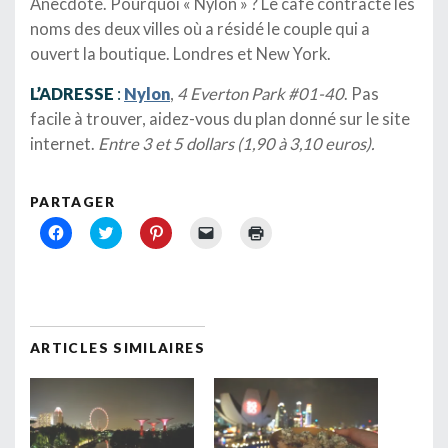
Anecdote. Pourquoi « Nylon » ? Le café contracte les
noms des deux villes où a résidé le couple qui a
ouvert la boutique. Londres et New York.
L’ADRESSE
:
Nylon
,
4 Everton Park #01-40
. Pas
facile à trouver, aidez-vous du plan donné sur le site
internet.
Entre 3 et 5 dollars (1,90 à 3,10 euros).
PARTAGER
Cliquez
Cliquez
Cliquez
Cliquer
Cliquer
pour
pour
pour
pour
pour
partager
partager
partager
envoyer
imprimer(ouvre
sur
sur
sur
un
dans
Facebook(ouvre
Twitter(ouvre
Pinterest(ouvre
lien
une
dans
dans
dans
par
nouvelle
une
une
une
e-
fenêtre)
nouvelle
nouvelle
nouvelle
mail
fenêtre)
fenêtre)
fenêtre)
à
un
ARTICLES SIMILAIRES
ami(ouvre
dans
une
nouvelle
fenêtre)