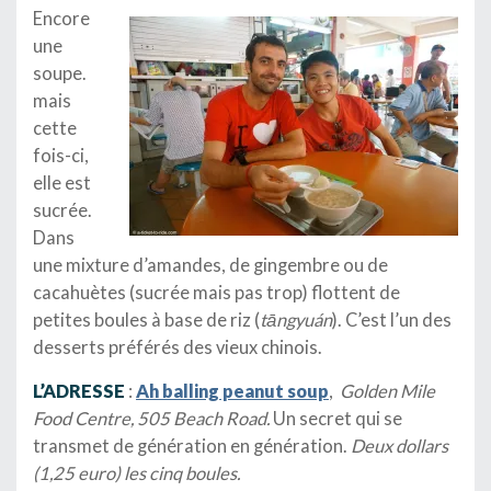
Encore
une
soupe.
mais
cette
fois-ci,
elle est
sucrée.
Dans
une mixture d’amandes, de gingembre ou de
cacahuètes (sucrée mais pas trop) flottent de
petites boules à base de riz (
tāngyuán
). C’est l’un des
desserts préférés des vieux chinois.
L’ADRESSE
:
Ah balling peanut soup
,
Golden Mile
Food Centre, 505 Beach Road.
Un secret qui se
transmet de génération en génération.
Deux dollars
(1,25 euro) les cinq boules.