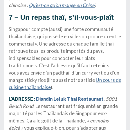
chinoise :
Qu’est-ce qu’on mange en Chine
)
7 – Un repas thaï, s’il-vous-plaît
Singapour compte (aussi) une forte communauté
thaïlandaise, qui possède en ville son propre « centre
commercial ». Une adresse où chaque famille thaï
retrouve tous les produits importés du pays,
indispensables pour concocter leur plats
traditionnels. C’est l’adresse qu’il faut retenir si
vous avez envie d’un padthaï, d’un curry vert ou d’un
mango sticky rice (lire aussi notre article
Un cours de
cuisine thaïlandaise
).
L’ADRESSE :
Diandin Leluk Thai Restaurant
,
5001
Beach Road
. Le restaurant est fréquenté en grande
majorité par les Thaïlandais de Singapour eux-
mêmes. Ça a le goût de la Thaïlande,
« en moins
épicé »
vous explique-t-on, pour s’adapter aux