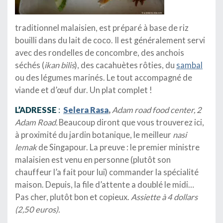
traditionnel malaisien, est préparé à base de riz
bouilli dans du lait de coco. Il est généralement servi
avec des rondelles de concombre, des anchois
séchés (
ikan bilis
), des cacahuètes rôties, du
sambal
ou des légumes marinés. Le tout accompagné de
viande et d’œuf dur. Un plat complet !
L’ADRESSE
:
Selera Rasa
,
Adam road food center, 2
Adam Road.
Beaucoup diront que vous trouverez ici,
à proximité du jardin botanique, le meilleur
nasi
lemak
de Singapour. La preuve : le premier ministre
malaisien est venu en personne (plutôt son
chauffeur l’a fait pour lui) commander la spécialité
maison. Depuis, la file d’attente a doublé le midi…
Pas cher, plutôt bon et copieux.
Assiette à 4 dollars
(2,50 euros).