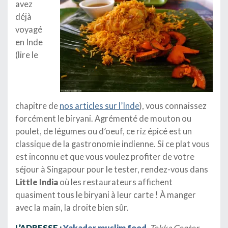
avez
déjà
voyagé
en Inde
(lire le
chapitre de
nos articles sur l’Inde
), vous connaissez
forcément le biryani. Agrémenté de mouton ou
poulet, de légumes ou d’oeuf, ce riz épicé est un
classique de la gastronomie indienne. Si ce plat vous
est inconnu et que vous voulez profiter de votre
séjour à Singapour pour le tester, rendez-vous dans
Little India
où les restaurateurs affichent
quasiment tous le biryani à leur carte ! À manger
avec la main, la droite bien sûr.
L’ADRESSE :
Yakader muslim food
, Tekka Center