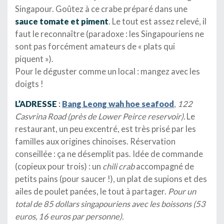
Singapour. Goûtez à ce crabe préparé dans une
sauce tomate et piment
. Le tout est assez relevé, il
faut le reconnaître (paradoxe : les Singapouriens ne
sont pas forcément amateurs de « plats qui
piquent »).
Pour le déguster comme un local : mangez avec les
doigts !
L’ADRESSE
:
Bang Leong wah hoe seafood
,
122
Casvrina Road (près de Lower Peirce reservoir).
Le
restaurant, un peu excentré, est très prisé par les
familles aux origines chinoises. Réservation
conseillée : ça ne désemplit pas. Idée de commande
(copieux pour trois) : un
chili crab
accompagné de
petits pains (pour saucer !), un plat de supions et des
ailes de poulet panées, le tout à partager.
Pour un
total de 85 dollars singapouriens avec les boissons (53
euros, 16 euros par personne).