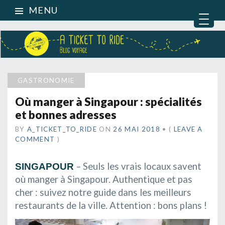
MENU
GASTRONOMIE
Où manger à Singapour : spécialités
et bonnes adresses
BY
A_TICKET_TO_RIDE
ON
26 MAI 2018
•
(
LEAVE A
COMMENT
)
– Seuls les vrais locaux savent
SINGAPOUR
où manger à Singapour. Authentique et pas
cher : suivez notre guide dans les meilleurs
restaurants de la ville. Attention : bons plans !