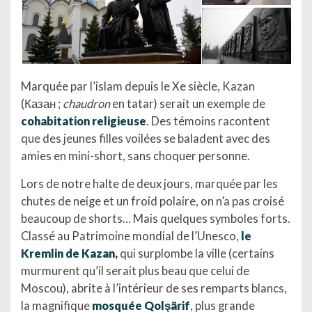
Marquée par l’islam depuis le Xe siècle, Kazan
(Казан ;
chaudron
en tatar) serait un exemple de
cohabitation religieuse
.
Des témoins racontent
que des jeunes filles voilées se baladent avec des
amies en mini-short, sans choquer personne.
Lors de notre halte de deux jours, marquée par les
chutes de neige et un froid polaire, on n’a pas croisé
beaucoup de shorts… Mais quelques symboles forts.
Classé au Patrimoine mondial de l’Unesco,
le
Kremlin de Kazan,
qui surplombe la ville (certains
murmurent qu’il serait plus beau que celui de
Moscou), abrite à l’intérieur de ses remparts blancs,
la magnifique
mosquée Qolşärif
, plus grande