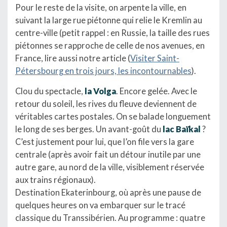
Pour le reste de la visite, on arpente la ville, en
suivant la large rue piétonne qui relie le Kremlin au
centre-ville (petit rappel : en Russie, la taille des rues
piétonnes se rapproche de celle de nos avenues, en
France, lire aussi notre article (
Visiter Saint-
Pétersbourg en trois jours, les incontournables
).
Clou du spectacle,
la Volga
. Encore gelée. Avec le
retour du soleil, les rives du fleuve deviennent de
véritables cartes postales. On se balade longuement
le long de ses berges. Un avant-goût du
lac Baïkal
?
C’est justement pour lui, que l’on file vers la gare
centrale (après avoir fait un détour inutile par une
autre gare, au nord de la ville, visiblement réservée
aux trains régionaux).
Destination Ekaterinbourg, où après une pause de
quelques heures on va embarquer sur le tracé
classique du Transsibérien. Au programme : quatre