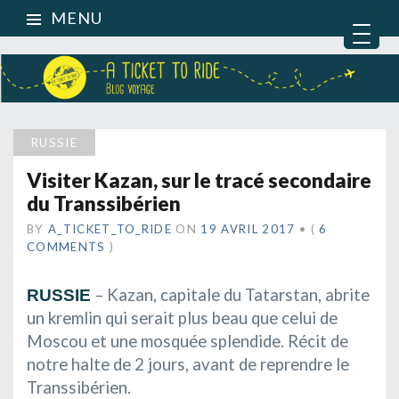
MENU
RUSSIE
Visiter Kazan, sur le tracé secondaire
du Transsibérien
BY
A_TICKET_TO_RIDE
ON
19 AVRIL 2017
•
(
6
COMMENTS
)
– Kazan, capitale du Tatarstan, abrite
RUSSIE
un kremlin qui serait plus beau que celui de
Moscou et une mosquée splendide. Récit de
notre halte de 2 jours, avant de reprendre le
Transsibérien.