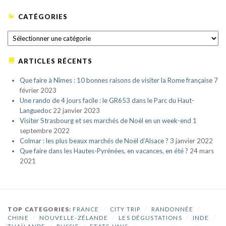
CATÉGORIES
CATÉGORIES
ARTICLES RÉCENTS
Que faire à Nîmes : 10 bonnes raisons de visiter la Rome française
7
février 2023
Une rando de 4 jours facile : le GR653 dans le Parc du Haut-
Languedoc
22 janvier 2023
Visiter Strasbourg et ses marchés de Noël en un week-end
1
septembre 2022
Colmar : les plus beaux marchés de Noël d’Alsace ?
3 janvier 2022
Que faire dans les Hautes-Pyrénées, en vacances, en été ?
24 mars
2021
TOP CATEGORIES:
FRANCE
/
CITY TRIP
/
RANDONNÉE
/
CHINE
/
NOUVELLE-ZÉLANDE
/
LES DÉGUSTATIONS
/
INDE
/