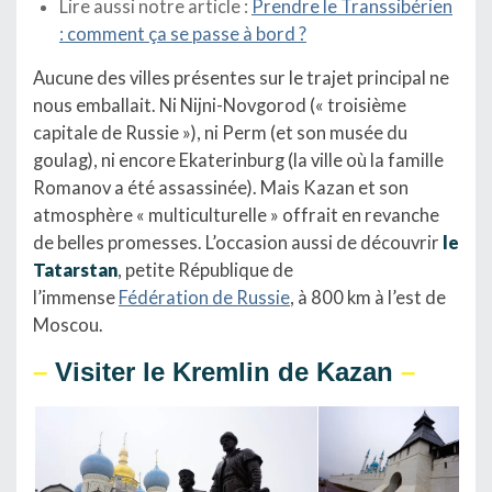
Lire aussi notre article :
Prendre le Transsibérien
: comment ça se passe à bord ?
Aucune des villes présentes sur le trajet principal ne
nous emballait. Ni Nijni-Novgorod (« troisième
capitale de Russie »), ni Perm (et son musée du
goulag), ni encore Ekaterinburg (la ville où la famille
Romanov a été assassinée).
Mais Kazan et son
atmosphère « multiculturelle » offrait en revanche
de belles promesses. L’occasion aussi de découvrir
le
Tatarstan
,
petite République de
l’immense
Fédération de Russie
, à 800 km à l’est de
Moscou.
–
Visiter le
Kremlin
de Kazan
–