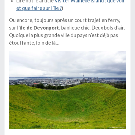
Lire notre article
Visiter Waiheke island : que voir
et que faire sur l’île ?
)
Ou encore, toujours après un court trajet en ferry,
sur l’
île de Devonport
, banlieue chic. Deux bols d’air.
Quoique la plus grande ville du pays n’est déjà pas
étouffante, loin de là…