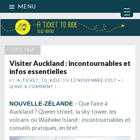
MENU
CITY TRIP
Visiter Auckland : incontournables et
infos essentielles
BY
A_TICKET_TO_RIDE
ON
12 NOVEMBRE 2017
•
(
LEAVE A COMMENT
)
– Que faire à
NOUVELLE-ZÉLANDE
Auckland ? Queen street, la sky tower, les
volcans ou Waiheke Island : incontournables et
conseils pratiques, en bref.