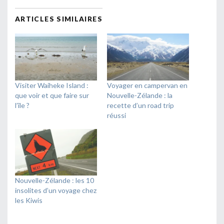
nouvelle
nouvelle
nouvelle
mail
fenêtre)
fenêtre)
fenêtre)
à
un
ARTICLES SIMILAIRES
ami(ouvre
dans
une
nouvelle
fenêtre)
Visiter Waiheke Island :
Voyager en campervan en
que voir et que faire sur
Nouvelle-Zélande : la
l’île ?
recette d’un road trip
réussi
Nouvelle-Zélande : les 10
insolites d’un voyage chez
les Kiwis