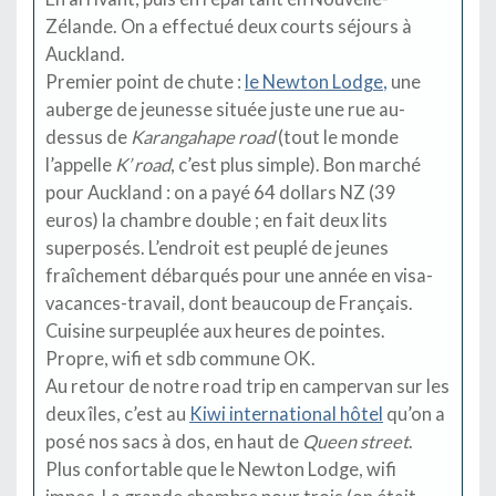
Zélande. On a effectué deux courts séjours à
Auckland.
Premier point de chute :
le Newton Lodge
,
une
auberge de jeunesse située juste une rue au-
dessus de
Karangahape road
(tout le monde
l’appelle
K’ road
, c’est plus simple). Bon marché
pour Auckland : on a payé 64 dollars NZ (39
euros) la chambre double ; en fait deux lits
superposés. L’endroit est peuplé de jeunes
fraîchement débarqués pour une année en visa-
vacances-travail, dont beaucoup de Français.
Cuisine surpeuplée aux heures de pointes.
Propre, wifi et sdb commune OK.
Au retour de notre road trip en campervan sur les
deux îles, c’est au
Kiwi international hôtel
qu’on a
posé nos sacs à dos, en haut de
Queen street
.
Plus confortable que le Newton Lodge, wifi