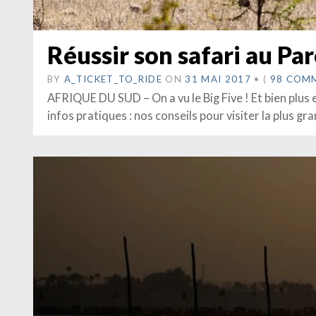
Réussir son safari au Pa
BY
A_TICKET_TO_RIDE
ON
31 MAI 2017
•
(
98 COM
AFRIQUE DU SUD – On a vu le Big Five ! Et bien plus
infos pratiques : nos conseils pour visiter la plus g