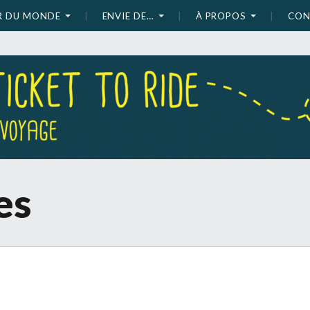
UR DU MONDE
ENVIE DE…
À PROPOS
CON
es