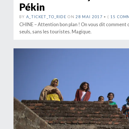
Pékin
BY
A_TICKET_TO_RIDE
ON
28 MAI 2017
•
(
15 COM
CHINE – Attention bon plan ! On vous dit comment 
seuls, sans les touristes. Magique.