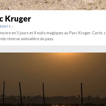
rc Kruger
MENTS
)
 encore en 5 jours et 4 nuits magiques au Parc Kruger. Carte, 
rande réserve animalière du pays.