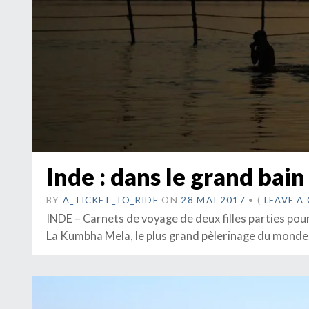
Inde : dans le grand bai
BY
A_TICKET_TO_RIDE
ON
28 MAI 2017
•
(
LEAVE 
INDE – Carnets de voyage de deux filles parties pou
La Kumbha Mela, le plus grand pèlerinage du monde